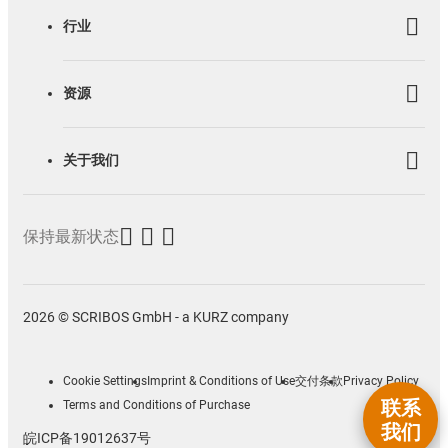
行业
资源
关于我们
保持最新状态
2026 © SCRIBOS GmbH - a KURZ company
Cookie Settings
Imprint & Conditions of Use
交付条款
Privacy Policy
联系
Terms and Conditions of Purchase
我们
皖ICP备19012637号