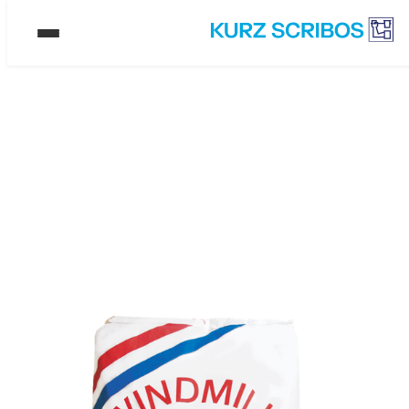
成功案例
在假冒品泛滥的市场中夺回
主动权
客户: 米拉尼
®
解决方案：
防伪标签 PrioSpot
行业：
农业 / 食品
主要目标:
有效遏制假货