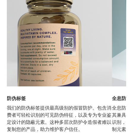
防伪标签
全息防伪
我们的防伪标签提供最高级别的假冒防护。包含消
全息防伪
费者可轻松识别的可见防伪特征，以及专为专业鉴
其兼具视
定设计的隐蔽元素。这种多层次防护令造假者难以
识别，造
复制您的产品，助力维护客户信任。
制元素进