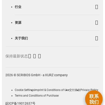
行业
资源
关于我们
保持最新状态
2026 © SCRIBOS GmbH - a KURZ company
Cookie Settings
Imprint & Conditions of Use
交付条款
Privacy Policy
联系
Terms and Conditions of Purchase
我们
皖ICP备19012637号